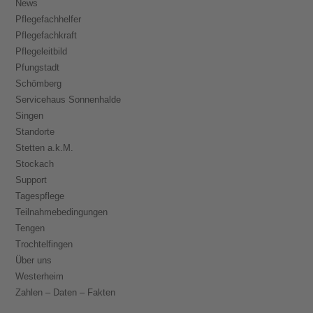
News
Pflegefachhelfer
Pflegefachkraft
Pflegeleitbild
Pfungstadt
Schömberg
Servicehaus Sonnenhalde
Singen
Standorte
Stetten a.k.M.
Stockach
Support
Tagespflege
Teilnahmebedingungen
Tengen
Trochtelfingen
Über uns
Westerheim
Zahlen – Daten – Fakten