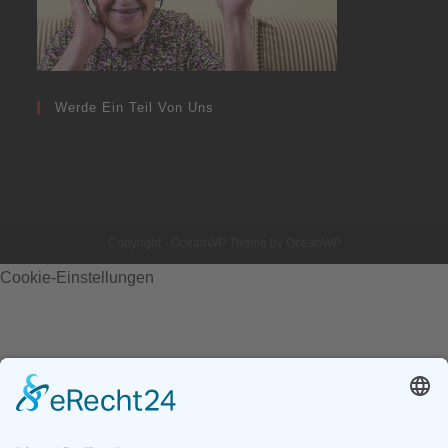
Werde Ein Teil Von Uns
Copyright - OceanWP Theme by OceanWP
Cookie-Einstellungen