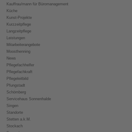
Kauffrau/mann für Büromanagement
Küche
Kunst-Projekte
Kurzzeitpflege
Langzeitpflege
Leistungen
Mitarbeiterangebote
Moosthenning
News
Pflegefachhelfer
Pflegefachkraft
Pflegeleitbild
Pfungstadt
Schömberg
Servicehaus Sonnenhalde
Singen
Standorte
Stetten a.k.M.
Stockach