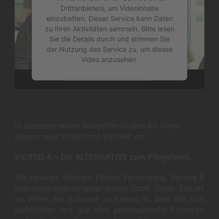
Drittanbieters, um Videoinhalte
einzubetten. Dieser Service kann Daten
zu Ihren Aktivitäten sammeln. Bitte lesen
Sie die Details durch und stimmen Sie
der Nutzung des Service zu, um dieses
Video anzusehen.
Mehr Informationen
Akzeptieren
In unserem neuen Imagefilm stellen wir Ihnen
powered by
Usercentrics Consent
unsere neue Wohnform Viertel4 vor:
&
Management Platform
eRecht24
VIERTEL4 – DIE ALTERNATIVE zum Pflegeheim.
Wir vereinen Wohnen, Pflege, Versorgung, Service &
Selbstständigkeit unter einem Dach. Unser Ziel ist
es, Ihnen ein Zuhause zu bieten, in dem Sie sich
wohlfühlen und auf eine professionelle Fürsorge