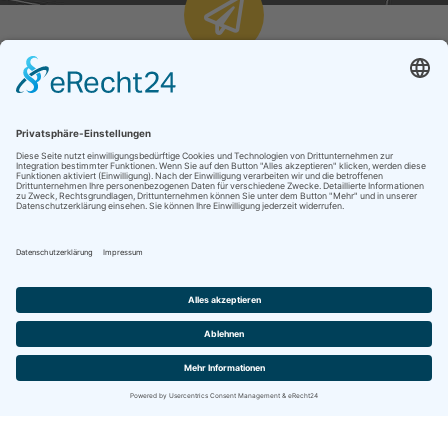
NEWS
Fotowettbewerb „Balingen &
Umgebung“
Richtfest am 12. Juni 2026 in
Albstadt-Onstmettingen
Deutsch