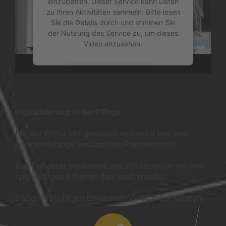
einzubetten. Dieser Service kann Daten
zu Ihren Aktivitäten sammeln. Bitte lesen
Sie die Details durch und stimmen Sie
der Nutzung des Service zu, um dieses
Video anzusehen.
Mehr Informationen
Akzeptieren
Digitalisierung in der Pflege
powered by
Usercentrics Consent
&
Management Platform
eRecht24
Mit der Firma Morgenstern verbindet uns eine
jahrzehntelange verlässliche Partnerschaft.
Das bedeutet modernes, zukunftsorientiertes und
nachhaltiges Arbeiten das Spaß macht.
Dadurch bleibt am Ende mehr Zeit für die Kunden.