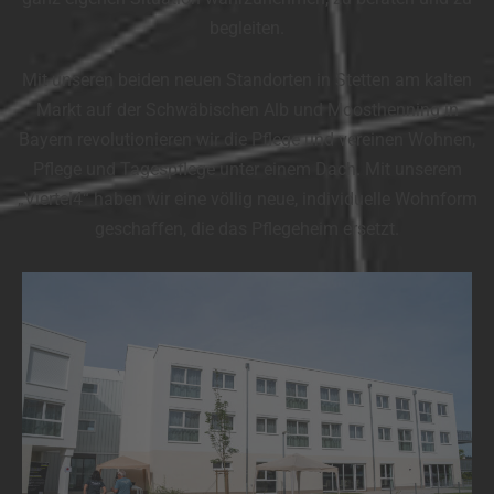
begleiten.
Mit unseren beiden neuen Standorten in Stetten am kalten
Markt auf der Schwäbischen Alb und Moosthenning in
Bayern revolutionieren wir die Pflege und vereinen Wohnen,
Pflege und Tagespflege unter einem Dach. Mit unserem
„Viertel4“ haben wir eine völlig neue, individuelle Wohnform
geschaffen, die das Pflegeheim ersetzt.