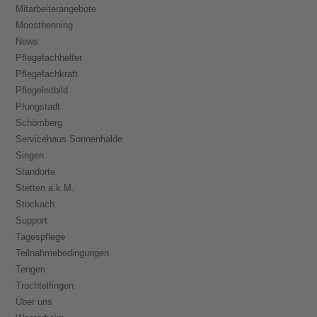
Mitarbeiterangebote
Moosthenning
News
Pflegefachhelfer
Pflegefachkraft
Pflegeleitbild
Pfungstadt
Schömberg
Servicehaus Sonnenhalde
Singen
Standorte
Stetten a.k.M.
Stockach
Support
Tagespflege
Teilnahmebedingungen
Tengen
Trochtelfingen
Über uns