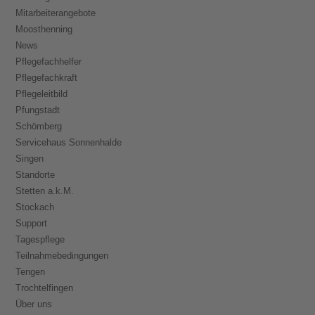
Mitarbeiterangebote
Moosthenning
News
Pflegefachhelfer
Pflegefachkraft
Pflegeleitbild
Pfungstadt
Schömberg
Servicehaus Sonnenhalde
Singen
Standorte
Stetten a.k.M.
Stockach
Support
Tagespflege
Teilnahmebedingungen
Tengen
Trochtelfingen
Über uns