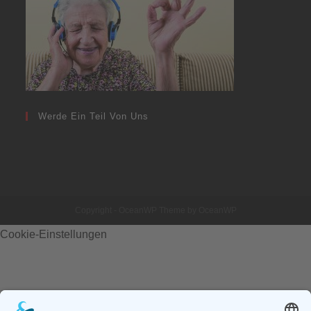
Werde Ein Teil Von Uns
Copyright - OceanWP Theme by OceanWP
Cookie-Einstellungen