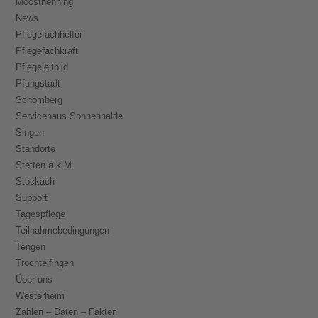
Moosthenning
News
Pflegefachhelfer
Pflegefachkraft
Pflegeleitbild
Pfungstadt
Schömberg
Servicehaus Sonnenhalde
Singen
Standorte
Stetten a.k.M.
Stockach
Support
Tagespflege
Teilnahmebedingungen
Tengen
Trochtelfingen
Über uns
Westerheim
Zahlen – Daten – Fakten