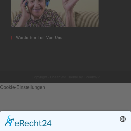
Werde Ein Teil Von Uns
Copyright - OceanWP Theme by OceanWP
Cookie-Einstellungen