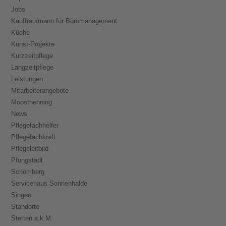
Jobs
Kauffrau/mann für Büromanagement
Küche
Kunst-Projekte
Kurzzeitpflege
Langzeitpflege
Leistungen
Mitarbeiterangebote
Moosthenning
News
Pflegefachhelfer
Pflegefachkraft
Pflegeleitbild
Pfungstadt
Schömberg
Servicehaus Sonnenhalde
Singen
Standorte
Stetten a.k.M.